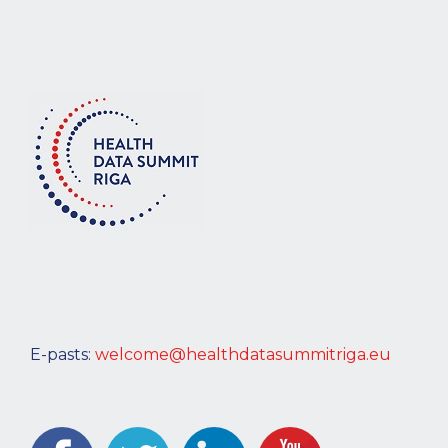
E-pasts:
welcome@healthdatasummitriga.eu