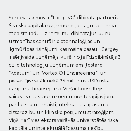
Sergey Jakimov ir “LongeVC” dibinātājpartneris.
Šis riska kapitāla uzņēmums jau agrīnā posmā
atbalsta tādu uzņēmumu dibinātājus, kuru
uzmanības centrā ir biotehnoloģijas un
ilgmūžības risinājumi, kas maina pasauli. Sergey
ir sērijveida uzņēmējs, kurš ir bijis līdzdibinātājs 3
dziļo tehnoloģiju uzņēmumiem (tostarp
“Koatum” un “Vortex Oil Engineering”) un
piesaistījis vairāk nekā 25 miljonus USD riska
darījumu finansējuma. Viņš ir konsultējis
vairākus citus jaunuzņēmumus terapijas jomā
par līdzekļu piesaisti, intelektuālā īpašuma
aizsardzību un klīnisko pētījumu stratēģijām.
Viņš ir arī vieslektors vairākās universitātēs riska
kapitāla un intelektuālā īpašuma tiesību