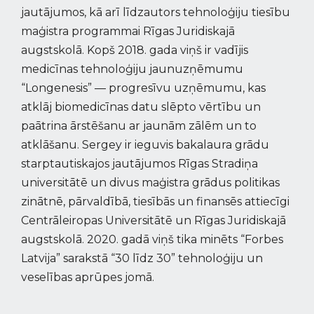
jautājumos, kā arī līdzautors tehnoloģiju tiesību
maģistra programmai Rīgas Juridiskajā
augstskolā. Kopš 2018. gada viņš ir vadījis
medicīnas tehnoloģiju jaunuzņēmumu
“Longenesis” — progresīvu uzņēmumu, kas
atklāj biomedicīnas datu slēpto vērtību un
paātrina ārstēšanu ar jaunām zālēm un to
atklāšanu. Sergey ir ieguvis bakalaura grādu
starptautiskajos jautājumos Rīgas Stradiņa
universitātē un divus maģistra grādus politikas
zinātnē, pārvaldībā, tiesībās un finansēs attiecīgi
Centrāleiropas Universitātē un Rīgas Juridiskajā
augstskolā. 2020. gadā viņš tika minēts “Forbes
Latvija” sarakstā “30 līdz 30” tehnoloģiju un
veselības aprūpes jomā.